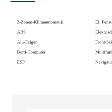
3-Zonen-Klimaautomatik
El. Fens
ABS
Elektrisc
Alu-Felgen
Front/Se
Bord-Computer
Multifun
ESP
Navigati