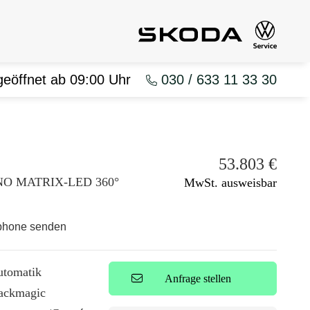
geöffnet ab 09:00 Uhr
030 / 633 11 33 30
53.803
€
ANO MATRIX-LED 360°
MwSt. ausweisbar
tphone senden
utomatik
Anfrage stellen
ackmagic