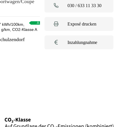
portwagen/Coupé
030 / 633 11 33 30
Exposé drucken
7 kWh/100km,
 g/km, CO2-Klasse A
Schulzendorf
Inzahlungnahme