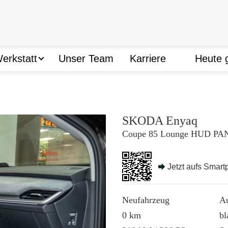
erkstatt
Unser Team
Karriere
Heute 
ŠKODA Werkstatt
Reifenservice
Unfallinstandsetzung
SKODA Enyaq
Coupe 85 Lounge HUD P
Jetzt aufs Smar
Neufahrzeug
A
0 km
bl