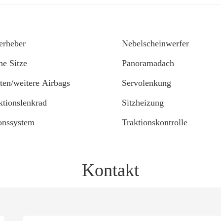
terheber
Nebelscheinwerfer
he Sitze
Panoramadach
iten/weitere Airbags
Servolenkung
ktionslenkrad
Sitzheizung
onssystem
Traktionskontrolle
Kontakt