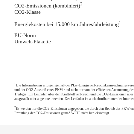
2
CO2-Emissionen (kombiniert)
CO2-Klasse
1
Energiekosten bei 15.000 km Jahresfahrleistung
EU-Norm
Umwelt-Plakette
1
Die Informationen erfolgen gemäß der Pkw-Energieverbrauchskennzeichnungsveror
und der CO2-Ausstoß eines PKW sind nicht nur von der effizienten Ausnutzung des 
Treibgas. Ein Leitfaden über den Kraftstoffverbrauch und die CO2-Emissionen aller
ausgestellt oder angeboten werden. Der Leitfaden ist auch abrufbar unter der Interne
2
Es werden nur die CO2-Emissionen angegeben, die durch den Betrieb des PKW ents
Ermittlung der CO2-Emissionen gemäß WLTP nicht berücksichtigt.