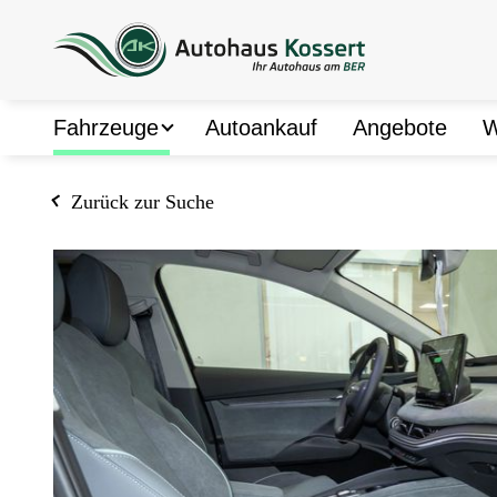
Fahrzeuge
Autoankauf
Angebote
W
Fahrzeugsuche
Zurück zur Suche
ŠKODA Neuwagen
ŠKODA Gebrauchtwagen
ŠKODA Konfigurator