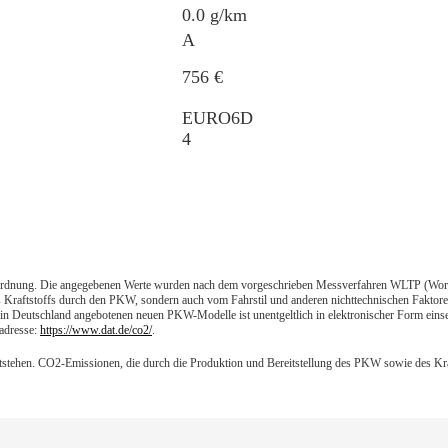
0.0 g/km
A
756 €
EURO6D
4
dnung. Die angegebenen Werte wurden nach dem vorgeschrieben Messverfahren WLTP (World H
Kraftstoffs durch den PKW, sondern auch vom Fahrstil und anderen nichttechnischen Faktore
 in Deutschland angebotenen neuen PKW-Modelle ist unentgeltlich in elektronischer Form ein
tadresse:
https://www.dat.de/co2/
.
tehen. CO2-Emissionen, die durch die Produktion und Bereitstellung des PKW sowie des Kraft