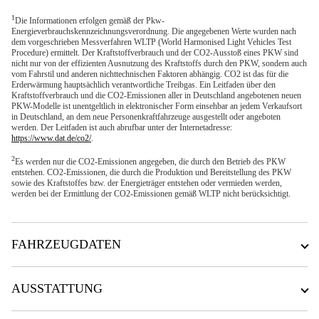
1
Die Informationen erfolgen gemäß der Pkw-
Energieverbrauchskennzeichnungsverordnung. Die angegebenen Werte wurden nach
dem vorgeschrieben Messverfahren WLTP (World Harmonised Light Vehicles Test
Procedure) ermittelt. Der Kraftstoffverbrauch und der CO2-Ausstoß eines PKW sind
nicht nur von der effizienten Ausnutzung des Kraftstoffs durch den PKW, sondern auch
vom Fahrstil und anderen nichttechnischen Faktoren abhängig. CO2 ist das für die
Erderwärmung hauptsächlich verantwortliche Treibgas. Ein Leitfaden über den
Kraftstoffverbrauch und die CO2-Emissionen aller in Deutschland angebotenen neuen
PKW-Modelle ist unentgeltlich in elektronischer Form einsehbar an jedem Verkaufsort
in Deutschland, an dem neue Personenkraftfahrzeuge ausgestellt oder angeboten
werden. Der Leitfaden ist auch abrufbar unter der Internetadresse:
https://www.dat.de/co2/
.
2
Es werden nur die CO2-Emissionen angegeben, die durch den Betrieb des PKW
entstehen. CO2-Emissionen, die durch die Produktion und Bereitstellung des PKW
sowie des Kraftstoffes bzw. der Energieträger entstehen oder vermieden werden,
werden bei der Ermittlung der CO2-Emissionen gemäß WLTP nicht berücksichtigt.
FAHRZEUGDATEN
AUSSTATTUNG