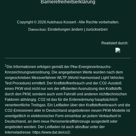
Barrierefreiheitserklärung
Copyright © 2026 Autohaus Kossert - Alle Rechte vorbehalten.
Datenschutz:
Einstellungen ändern
|
zurücksetzen
Realisiert durch:
1
Die Informationen erfolgen gemäß der Pkw-Energieverbrauchs-
Knnzeichnungsverordnung. Die angegebenen Werte wurden nach dem
vorgeschrieben Messverfahren WLTP (World Harmonised Light Vehicles
Test Procedure) ermittelt. Der Kraftstoffverbrauch und der CO2-Ausstoß
eines PKW sind nicht nur von der effizienten Ausnutzung des Kraftstoffs
durch den PKW, sondern auch vom Fahrstil und anderen nichttechnischen
Faktoren abhängig. CO2 ist das für die Erderwärmung hauptsächlich
verantwortliche Treibgas. Ein Leitfaden über den Kraftstoffverbrauch und die
CO2-Emissionen aller in Deutschland angebotenen neuen PKW-Modelle ist
unentgeltlich in elektronischer Form einsehbar an jedem Verkaufsort in
Deutschland, an dem neue Personenkraftfahrzeuge ausgestellt oder
angeboten werden. Der Leitfaden ist auch abrufbar unter der
Internetadresse:
https://www.dat.de/co2/
.