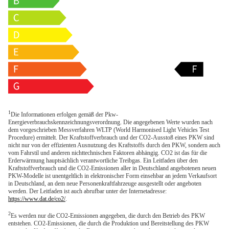
1
Die Informationen erfolgen gemäß der Pkw-
Energieverbrauchskennzeichnungsverordnung. Die angegebenen Werte wurden nach
dem vorgeschrieben Messverfahren WLTP (World Harmonised Light Vehicles Test
Procedure) ermittelt. Der Kraftstoffverbrauch und der CO2-Ausstoß eines PKW sind
nicht nur von der effizienten Ausnutzung des Kraftstoffs durch den PKW, sondern auch
vom Fahrstil und anderen nichttechnischen Faktoren abhängig. CO2 ist das für die
Erderwärmung hauptsächlich verantwortliche Treibgas. Ein Leitfaden über den
Kraftstoffverbrauch und die CO2-Emissionen aller in Deutschland angebotenen neuen
PKW-Modelle ist unentgeltlich in elektronischer Form einsehbar an jedem Verkaufsort
in Deutschland, an dem neue Personenkraftfahrzeuge ausgestellt oder angeboten
werden. Der Leitfaden ist auch abrufbar unter der Internetadresse:
https://www.dat.de/co2/
.
2
Es werden nur die CO2-Emissionen angegeben, die durch den Betrieb des PKW
entstehen. CO2-Emissionen, die durch die Produktion und Bereitstellung des PKW